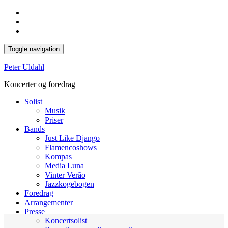
Toggle navigation
Peter Uldahl
Koncerter og foredrag
Solist
Musik
Priser
Bands
Just Like Django
Flamencoshows
Kompas
Media Luna
Vinter Verão
Jazzkogebogen
Foredrag
Arrangementer
Presse
Koncertsolist