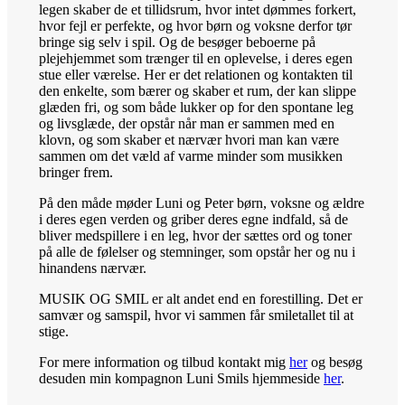
legen skaber de et tillidsrum, hvor intet dømmes forkert,
hvor fejl er perfekte, og hvor børn og voksne derfor tør
bringe sig selv i spil. Og de besøger beboerne på
plejehjemmet som trænger til en oplevelse, i deres egen
stue eller værelse. Her er det relationen og kontakten til
den enkelte, som bærer og skaber et rum, der kan slippe
glæden fri, og som både lukker op for den spontane leg
og livsglæde, der opstår når man er sammen med en
klovn, og som skaber et nærvær hvori man kan være
sammen om det væld af varme minder som musikken
bringer frem.
På den måde møder Luni og Peter børn, voksne og ældre
i deres egen ver­den og griber deres egne indfald, så de
bliver medspillere i en leg, hvor der sættes ord og toner
på alle de følelser og stemninger, som opstår her og nu i
hinandens nærvær.
MUSIK OG SMIL er alt andet end en forestilling. Det er
samvær og samspil, hvor vi sammen får smiletallet til at
stige.
For mere information og tilbud kontakt mig
her
og besøg
desuden min kompagnon Luni Smils hjemmeside
her
.