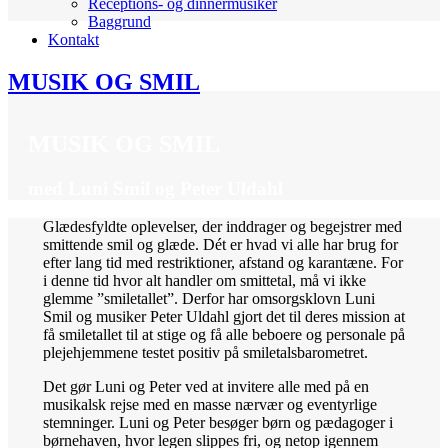
Receptions- og dinnermusiker
Baggrund
Kontakt
MUSIK OG SMIL
MUSIK OG SMIL
med Luni Smil og Peter Uldahl
Glædesfyldte oplevelser, der inddra­ger og begejstrer med
smittende smil og glæde. Dét er hvad vi alle har brug for
efter lang tid med restriktioner, afstand og karantæne. For
i denne tid hvor alt handler om smit­tetal, må vi ikke
glemme ”smiletallet”. Derfor har omsorgs­klovn Luni
Smil og musiker Peter Uldahl gjort det til deres mission at
få smile­tallet til at stige og få alle bebo­ere og personale på
plejehjemmene testet positiv på smiletalsbarometret.
Det gør Luni og Peter ved at invitere alle med på en
musikalsk rejse med en masse nærvær og eventyrlige
stemninger. Luni og Peter besøger børn og pædagoger i
børnehaven, hvor legen slippes fri, og netop igennem