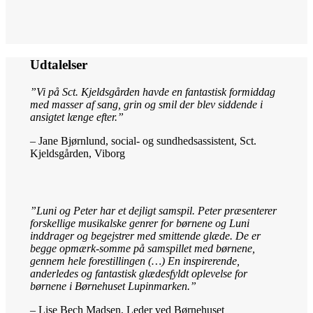
Udtalelser
”Vi på Sct. Kjeldsgården havde en fantastisk formiddag
med masser af sang, grin og smil der blev siddende i
ansigtet længe efter.”
– Jane Bjørnlund, social- og sundhedsassistent, Sct.
Kjeldsgården, Viborg
”Luni og Peter har et dejligt samspil. Peter præsenterer
forskellige musikalske genrer for børnene og Luni
inddrager og begejstrer med smittende glæde. De er
begge opmærk-somme på samspillet med børnene,
gennem hele forestillingen (…) En inspirerende,
anderledes og fantastisk glædesfyldt oplevelse for
børnene i Børnehuset Lupinmarken.”
– Lise Bech Madsen, Leder ved Børnehuset